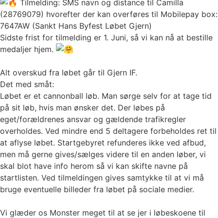
Tilmelding: SMS navn og distance til Camilla
(28769079) hvorefter der kan overføres til Mobilepay box:
7647AW (Sankt Hans Byfest Løbet Gjern)
Sidste frist for tilmelding er 1. Juni, så vi kan nå at bestille
medaljer hjem.
Alt overskud fra løbet går til Gjern IF.
Det med småt:
Løbet er et cannonball løb. Man sørge selv for at tage tid
på sit løb, hvis man ønsker det. Der løbes på
eget/forældrenes ansvar og gældende trafikregler
overholdes. Ved mindre end 5 deltagere forbeholdes ret til
at aflyse løbet. Startgebyret refunderes ikke ved afbud,
men må gerne gives/sælges videre til en anden løber, vi
skal blot have info herom så vi kan skifte navne på
startlisten. Ved tilmeldingen gives samtykke til at vi må
bruge eventuelle billeder fra løbet på sociale medier.
Vi glæder os Monster meget til at se jer i løbeskoene til